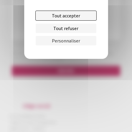
Tout accepter
Tout refuser
Personnaliser
En soumettant ce formulaire, je consens à ce qu'Imagene utilise
mes données pour me contacter.
ENVOYER
Siège social
Parc Scientifique Unitec
2 allée du Doyen Georges Brus
33600 Pessac - FRANCE