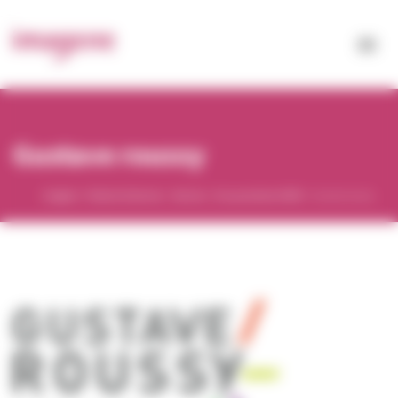
Panneau de gestion des cookies
Gustave roussy
Imagene
>
Produits & Services
>
Services
>
Encapsulation d’ADN
>
Gustave roussy