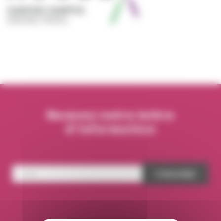
Recevez notre lettre
d’information
News
letter
S'INSCRIRE