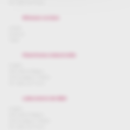
Tél: +33(0) 1 60 77 62 22
Réseaux sociaux
Linkedin
Facebook
Twitter
Plateforme industrielle
Imagene
38 bis allée de Mégevie
33170 Gradignan - FRANCE
Tél: +33(0) 1 60 77 62 22
Laboratoire de R&D
Imagene
38 bis allée de Mégevie
33170 Gradignan - FRANCE
Tél: +33(0) 1 60 77 62 22